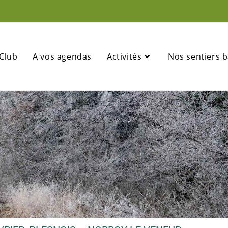
 Club
A vos agendas
Activités
Nos sentiers b